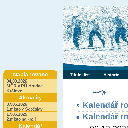
Naplánované
Titulni list
Historie
04.09.2026
MČR v PÚ Hradec
Králové
Aktuality
Kalendář r
07.06.2026
1.místo v Soběslavi!
17.06.2025
Kalendář r
2.místo na kraji!
Kalendář