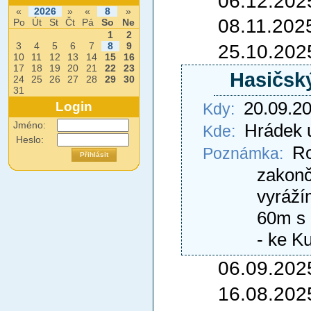
06.12.202
«
2026
»
«
8
»
08.11.202
Po
Út
St
Čt
Pá
So
Ne
1
2
25.10.202
3
4
5
6
7
8
9
10
11
12
13
14
15
16
17
18
19
20
21
22
23
Hasičský
24
25
26
27
28
29
30
31
20.09.2
Login
Kdy:
Jméno:
Hrádek 
Kde:
Heslo:
Ro
Poznámka:
zakonči
vyráží
60m s 
- ke K
06.09.202
16.08.202