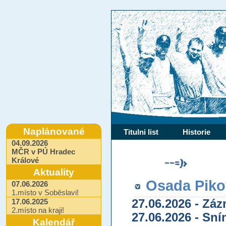
Naplánované
Titulni list
Historie
04.09.2026
MČR v PÚ Hradec
Králové
Aktuality
Osada Piko
07.06.2026
1.místo v Soběslavi!
17.06.2025
27.06.2026 - Zá
2.místo na kraji!
27.06.2026 - Sn
Kalendář