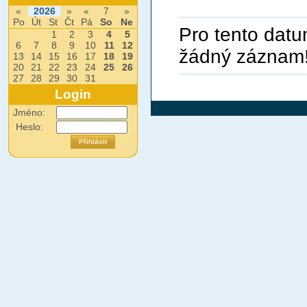
«
2026
»
«
7
»
Po
Út
St
Čt
Pá
So
Ne
Pro tento datu
1
2
3
4
5
6
7
8
9
10
11
12
žádný záznam
13
14
15
16
17
18
19
20
21
22
23
24
25
26
27
28
29
30
31
Login
Jméno:
Heslo: